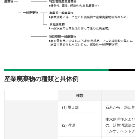
産業廃棄物の種類と具体例
種類
(1) 燃え殻
石炭がら、焼却炉
排水処理後および
(2) 汚泥
の、活性汚泥法に
トかす、ベントナ