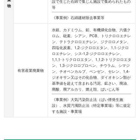
設で生じた石綿で集じん施設で集められたもの
物
等
《事業例》石綿建材除去事業等
水銀、カドミウム、鉛、有機燐化合物、六価ク
ロム、砒素、シアン、PCB、トリクロロエチレ
ン、テトラクロロエチレン、ジクロロメタン、
四塩化炭素、1,2-ジクロロエタン、1,1-ジクロ
ロエチレン、シス-1,2-ジクロロエチレン、
1,1,1-トリクロロエタン、1,1,2-トリクロロエタ
ン、1,3-ジクロロプロペン、チウラム、シマジ
有害産業廃棄物
ン、チオベンカルブ、ベンゼン、セレン、1,4-
ジオキサン又はその化合物、ダイオキシン類が
基準値を超えて含まれる汚泥、鉱さい、廃油、
廃酸、廃アルカリ、燃え殻、ばいじん等
《事業例》大気汚染防止法（ばい煙発生施
設）、水質汚濁防止法（特定事業場）等に規定
する施設・事業場