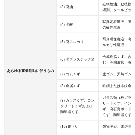
鉱物性油、動植物
(3) 廃油
溶剤、タールピッ
写真定着廃液、廃
(4) 廃酸
の酸性廃液
写真現像廃液、廃
(5) 廃アルカリ
ルカリ性廃液
合成樹脂くず、合
(6) 廃プラスチック類
む）等固形状・液
あらゆる事業活動に伴うもの
(7) ゴムくず
生ゴム、天然ゴム
(8) 金属くず
鉄鋼または非鉄金
ガラス類（板ガラ
(9) ガラスくず、コン
リートくず、イン
クリートくずおよび
ず、廃石膏ボード
陶磁器くず
くず、陶磁器くず
(10) 鉱さい
鋳物廃砂、電炉等