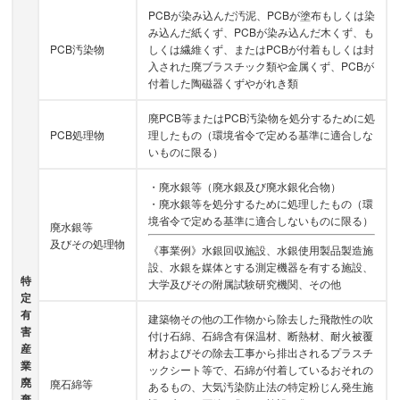
PCBが染み込んだ汚泥、PCBが塗布もしくは染
み込んだ紙くず、PCBが染み込んだ木くず、も
PCB汚染物
しくは繊維くず、またはPCBが付着もしくは封
入された廃ブラスチック類や金属くず、PCBが
付着した陶磁器くずやがれき類
廃PCB等またはPCB汚染物を処分するために処
PCB処理物
理したもの（環境省令で定める基準に適合しな
いものに限る）
・廃水銀等（廃水銀及び廃水銀化合物）
・廃水銀等を処分するために処理したもの（環
境省令で定める基準に適合しないものに限る）
廃水銀等
及びその処理物
《事業例》水銀回収施設、水銀使用製品製造施
設、水銀を媒体とする測定機器を有する施設、
特
大学及びその附属試験研究機関、その他
定
有
建築物その他の工作物から除去した飛散性の吹
害
付け石綿、石綿含有保温材、断熱材、耐火被覆
産
材およびその除去工事から排出されるプラスチ
業
ックシート等で、石綿が付着しているおそれの
廃
廃石綿等
あるもの、大気汚染防止法の特定粉じん発生施
棄