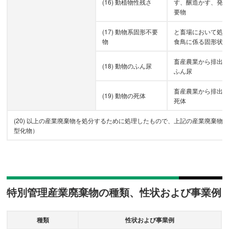
(16) 動植物性残さ
す、醸造かす、発
要物
(17) 動物系固形不要
と畜場において処
物
食鳥に係る固形状
畜産農業から排出
(18) 動物のふん尿
ふん尿
畜産農業から排出
(19) 動物の死体
死体
(20) 以上の産業廃棄物を処分するために処理したもので、上記の産業廃棄
型化物）
特別管理産業廃棄物の種類、性状および事業例
種類
性状および事業例