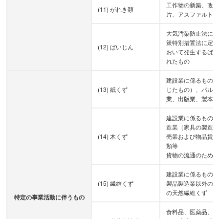
工作物の新築、改
(11) がれき類
片、アスファルト
大気汚染防止法に
策特別措置法に定
(12) ばいじん
おいて発生するば
れたもの
建設業に係るもの
(13) 紙くず
じたもの）、パル
業、出版業、製本
建設業に係るもの
造業（家具の製造
(14) 木くず
売業および物品賃
類等
貨物の流通のため
建設業に係るもの
(15) 繊維くず
製品製造業以外の
の天然繊維くず
特定の事業活動に伴うもの
食料品、医薬品、