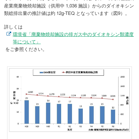
産業廃棄物焼却施設（供用中 1,036 施設）からのダイオキシン
類総排出量の推計値は約 12g-TEQ となっています（図9）。
詳しくは
環境省「廃棄物焼却施設の排ガス中のダイオキシン類濃度
等について」
をご参照ください。