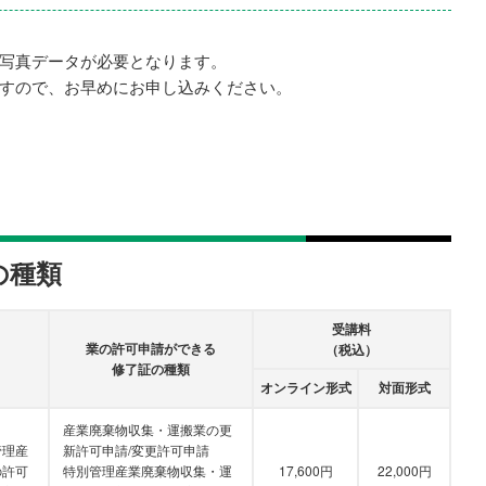
写真データが必要となります。
すので、お早めにお申し込みください。
の種類
受講料
業の許可申請ができる
（税込）
修了証の種類
オンライン形式
対面形式
産業廃棄物収集・運搬業の更
管理産
新許可申請/変更許可申請
の許可
特別管理産業廃棄物収集・運
17,600円
22,000円