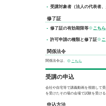
受講対象者（法人の代表者、
修了証
こちら
修了証の有効期限等
こ
許可申請の種類と修了証
関係法令
関係法令は、
こちら
受講の申込
会社や自宅等で講義動画を視聴して受
を受けたその場の会場で試験を受ける
申込方法