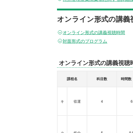
オンライン形式の講義
オンライン形式の講義視聴時間
対面形式のプログラム
オンライン形式の講義視聴
課程名
科目数
時間数
キ
収運
4
6
ク
処分
5
9.