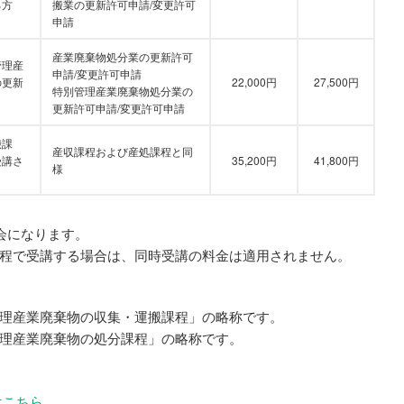
る方
搬業の更新許可申請/変更許可
申請
産業廃棄物処分業の更新許可
管理産
申請/変更許可申請
の更新
22,000円
27,500円
特別管理産業廃棄物処分業の
更新許可申請/変更許可申請
搬課
産収課程および産処課程と同
受講さ
35,200円
41,800円
様
会になります。
程で受講する場合は、同時受講の料金は適用されません。
理産業廃棄物の収集・運搬課程」の略称です。
理産業廃棄物の処分課程」の略称です。
はこちら