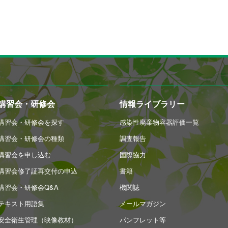
講習会・研修会
情報ライブラリー
講習会・研修会を探す
感染性廃棄物容器評価一覧
講習会・研修会の種類
調査報告
講習会を申し込む
国際協力
講習会修了証再交付の申込
書籍
講習会・研修会Q&A
機関誌
テキスト用語集
メールマガジン
安全衛生管理（映像教材）
パンフレット等