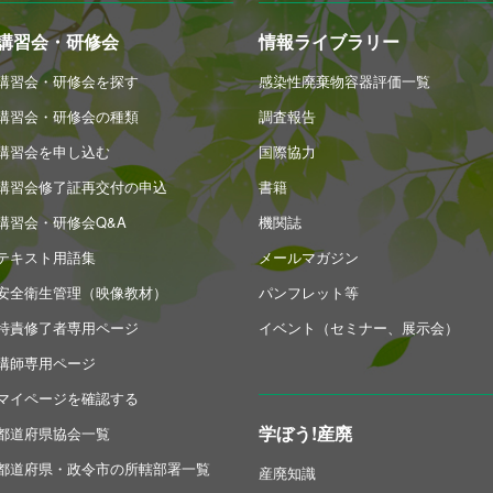
講習会・研修会
情報ライブラリー
講習会・研修会を探す
感染性廃棄物容器評価一覧
講習会・研修会の種類
調査報告
講習会を申し込む
国際協力
講習会修了証再交付の申込
書籍
講習会・研修会Q&A
機関誌
テキスト用語集
メールマガジン
安全衛生管理（映像教材）
パンフレット等
特責修了者専用ページ
イベント（セミナー、展示会）
講師専用ページ
マイページを確認する
学ぼう!産廃
都道府県協会一覧
都道府県・政令市の所轄部署一覧
産廃知識