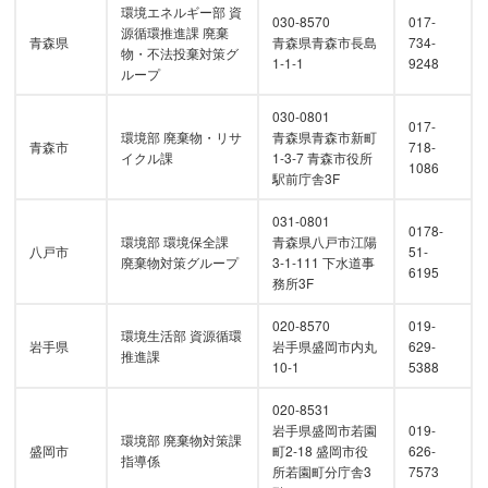
環境エネルギー部 資
030-8570
017-
源循環推進課 廃棄
青森県
青森県青森市長島
734-
物・不法投棄対策グ
1-1-1
9248
ループ
030-0801
017-
環境部 廃棄物・リサ
青森県青森市新町
青森市
718-
イクル課
1-3-7 青森市役所
1086
駅前庁舎3F
031-0801
0178-
環境部 環境保全課
青森県八戸市江陽
八戸市
51-
廃棄物対策グループ
3-1-111 下水道事
6195
務所3F
020-8570
019-
環境生活部 資源循環
岩手県
岩手県盛岡市内丸
629-
推進課
10-1
5388
020-8531
岩手県盛岡市若園
019-
環境部 廃棄物対策課
盛岡市
町2-18 盛岡市役
626-
指導係
所若園町分庁舎3
7573