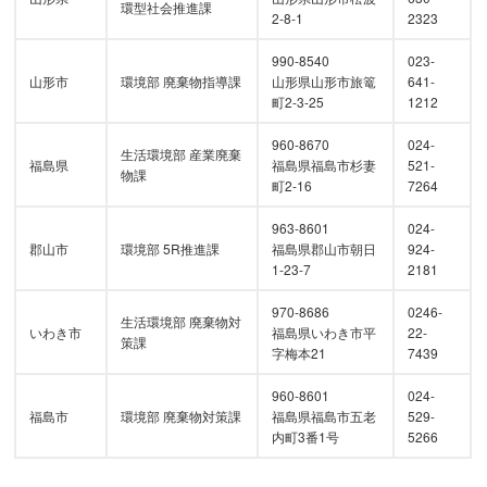
環型社会推進課
2-8-1
2323
990-8540
023-
山形市
環境部 廃棄物指導課
山形県山形市旅篭
641-
町2-3-25
1212
960-8670
024-
生活環境部 産業廃棄
福島県
福島県福島市杉妻
521-
物課
町2-16
7264
963-8601
024-
郡山市
環境部 5R推進課
福島県郡山市朝日
924-
1-23-7
2181
970-8686
0246-
生活環境部 廃棄物対
いわき市
福島県いわき市平
22-
策課
字梅本21
7439
960-8601
024-
福島市
環境部 廃棄物対策課
福島県福島市五老
529-
内町3番1号
5266