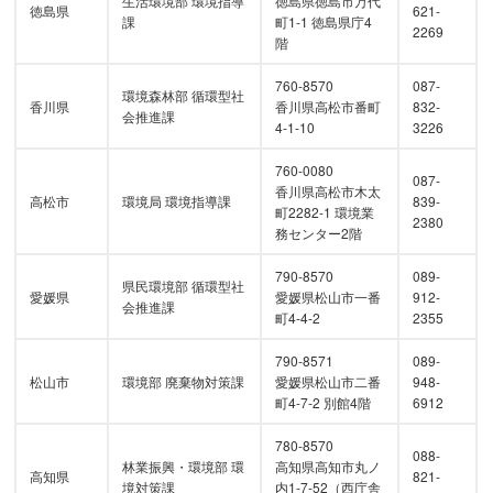
生活環境部 環境指導
徳島県徳島市万代
徳島県
621-
課
町1-1 徳島県庁4
2269
階
760-8570
087-
環境森林部 循環型社
香川県
香川県高松市番町
832-
会推進課
4-1-10
3226
760-0080
087-
香川県高松市木太
高松市
環境局 環境指導課
839-
町2282-1 環境業
2380
務センター2階
790-8570
089-
県民環境部 循環型社
愛媛県
愛媛県松山市一番
912-
会推進課
町4-4-2
2355
790-8571
089-
松山市
環境部 廃棄物対策課
愛媛県松山市二番
948-
町4-7-2 別館4階
6912
780-8570
088-
林業振興・環境部 環
高知県高知市丸ノ
高知県
821-
境対策課
内1-7-52（西庁舎