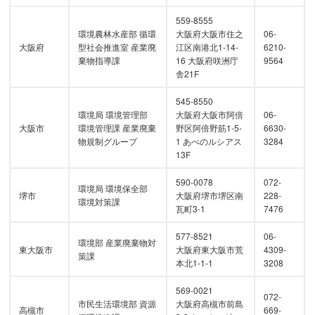
559-8555
環境農林水産部 循環
大阪府大阪市住之
06-
大阪府
型社会推進室 産業廃
江区南港北1-14-
6210-
棄物指導課
16 大阪府咲洲庁
9564
舎21F
545-8550
環境局 環境管理部
大阪府大阪市阿倍
06-
大阪市
環境管理課 産業廃棄
野区阿倍野筋1-5-
6630-
物規制グループ
1 あべのルシアス
3284
13F
590-0078
072-
環境局 環境保全部
堺市
大阪府堺市堺区南
228-
環境対策課
瓦町3-1
7476
577-8521
06-
環境部 産業廃棄物対
東大阪市
大阪府東大阪市荒
4309-
策課
本北1-1-1
3208
569-0021
072-
市民生活環境部 資源
大阪府高槻市前島
高槻市
669-