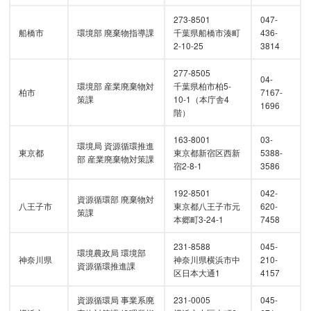
273-8501
047-
船橋市
環境部 廃棄物指導課
千葉県船橋市湊町
436-
2-10-25
3814
277-8505
04-
環境部 産業廃棄物対
千葉県柏市柏5-
柏市
7167-
策課
10-1（本庁舎4
1696
階）
163-8001
03-
環境局 資源循環推進
東京都
東京都新宿区西新
5388-
部 産業廃棄物対策課
宿2-8-1
3586
192-8501
042-
資源循環部 廃棄物対
八王子市
東京都八王子市元
620-
策課
本郷町3-24-1
7458
231-8588
045-
環境農政局 環境部
神奈川県
神奈川県横浜市中
210-
資源循環推進課
区日本大通1
4157
資源循環局 事業系廃
231-0005
045-