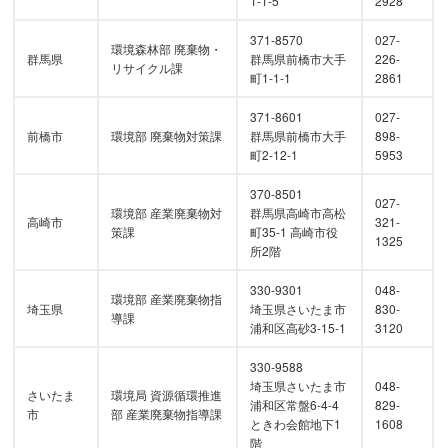
1-1-5
2928
371-8570
027-
環境森林部 廃棄物・
群馬県
群馬県前橋市大手
226-
リサイクル課
町1-1-1
2861
371-8601
027-
前橋市
環境部 廃棄物対策課
群馬県前橋市大手
898-
町2-12-1
5953
370-8501
027-
環境部 産業廃棄物対
群馬県高崎市高松
高崎市
321-
策課
町35-1 高崎市役
1325
所2階
330-9301
048-
環境部 産業廃棄物指
埼玉県
埼玉県さいたま市
830-
導課
浦和区高砂3-15-1
3120
330-9588
埼玉県さいたま市
048-
さいたま
環境局 資源循環推進
浦和区常盤6-4-4
829-
市
部 産業廃棄物指導課
ときわ会館地下1
1608
階