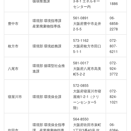
循環推進課
3-8-1 エネルギー
1886
センター内
561-0891
06-
環境部 環境指導課
豊中市
大阪府豊中市走井
6858-
産業廃棄物指導係
2-5-5
2278
573-1162
072-
枚方市
環境部 環境総務課
大阪府枚方市田口
807-
5-1-1
6211
581-0017
072-
環境部 循環型社会推
八尾市
大阪府八尾市高美
924-
進課
町5-2-2
3772
572-0855
大阪府寝屋川市寝
072-
寝屋川市
環境部 環境保全課
屋南1-2-1（クリ
824-
ーンセンター5
1021
階）
564-8550
環境部 環境保全指導
大阪府吹田市泉町
06-
吹田市
課 産業廃棄物指導
1丁目3番40号 吹
6384-