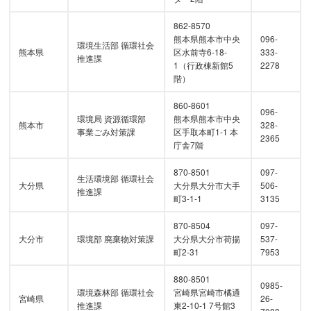
862-8570
熊本県熊本市中央
096-
環境生活部 循環社会
熊本県
区水前寺6-18-
333-
推進課
1（行政棟新館5
2278
階）
860-8601
096-
環境局 資源循環部
熊本県熊本市中央
熊本市
328-
事業ごみ対策課
区手取本町1-1 本
2365
庁舎7階
870-8501
097-
生活環境部 循環社会
大分県
大分県大分市大手
506-
推進課
町3-1-1
3135
870-8504
097-
大分市
環境部 廃棄物対策課
大分県大分市荷揚
537-
町2-31
7953
880-8501
0985-
環境森林部 循環社会
宮崎県宮崎市橘通
宮崎県
26-
推進課
東2-10-1 7号館3