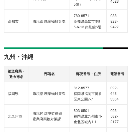
4523
5階）
780-8571
088-
高知市
環境部 廃棄物対策課
高知県高知市本町
823-
5-6-13 南別館6階
9427
九州・沖縄
都道府県・
部署名
郵便番号・住所
電話番号
政令市名
812-8577
092-
福岡県
環境部 廃棄物対策課
福岡県福岡市博多
643-
区東公園7-7
3364
803-8501
093-
環境局 環境監視部
北九州市
福岡県北九州市小
582-
産業廃棄物対策課
倉北区城内1-1
2177