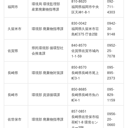
810-8620
092-
環境局 環境監理部
福岡市
福岡県福岡市中央
711-
産業廃棄物指導課
区天神1-8-1
4303
830-0042
0942-
久留米市
環境部 廃棄物指導課
福岡県久留米市荘
30-
島町375 庁舎2階
9148
840-8570
0952-
県民環境部 循環型社
佐賀県
佐賀県佐賀市城内
25-
会推進課
1-1-59
7078
850-8570
095-
長崎県
環境部 廃棄物対策課
長崎県長崎市尾上
895-
町3-1
2373
850-8685
095-
長崎市
環境部 資源循環課
長崎県長崎市魚の
829-
町4-1
1159
857-0851
0956-
長崎県佐世保市稲
佐世保市
環境部 廃棄物指導課
20-
荷町1-8 環境セン
0660
ター2階