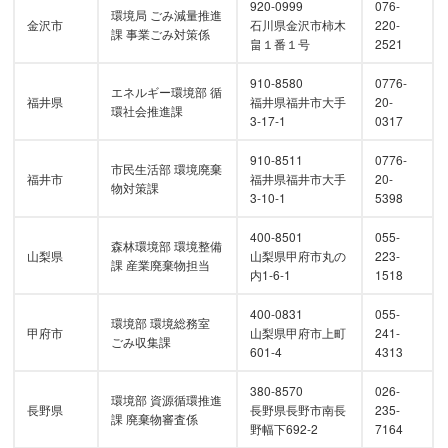
920-0999
076-
環境局 ごみ減量推進
金沢市
石川県金沢市柿木
220-
課 事業ごみ対策係
畠１番１号
2521
910-8580
0776-
エネルギー環境部 循
福井県
福井県福井市大手
20-
環社会推進課
3-17-1
0317
910-8511
0776-
市民生活部 環境廃棄
福井市
福井県福井市大手
20-
物対策課
3-10-1
5398
400-8501
055-
森林環境部 環境整備
山梨県
山梨県甲府市丸の
223-
課 産業廃棄物担当
内1-6-1
1518
400-0831
055-
環境部 環境総務室
甲府市
山梨県甲府市上町
241-
ごみ収集課
601-4
4313
380-8570
026-
環境部 資源循環推進
長野県
長野県長野市南長
235-
課 廃棄物審査係
野幅下692-2
7164