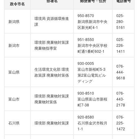
部署名
郵便番号・住所
電話番号
政令市名
950-8570
025-
環境局 資源循環推進
新潟県
新潟県新潟市中央
280-
課
区新光町4-1
5161
951-8550
025-
環境部 廃棄物対策課
新潟市
新潟市中央区学校
226-
廃棄物指導室
町通1番町602-1
1411
930-0005
076-
生活環境文化部 環境
富山市新桜町5-3
富山県
444-
政策課 廃棄物対策係
第2富山電気ビル
9618
ディング
930-8510
076-
環境部 廃棄物対策課
富山市
富山県富山市新桜
443-
廃棄物対策係
町7-38
2178
920-8580
076-
石川県
環境部 廃棄物対策課
石川県金沢市鞍月
225-
1-1
1472