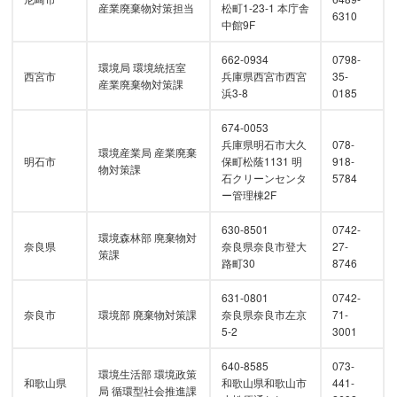
産業廃棄物対策担当
松町1-23-1 本庁舎
6310
中館9F
662-0934
0798-
環境局 環境統括室
西宮市
兵庫県西宮市西宮
35-
産業廃棄物対策課
浜3-8
0185
674-0053
兵庫県明石市大久
078-
環境産業局 産業廃棄
明石市
保町松蔭1131 明
918-
物対策課
石クリーンセンタ
5784
ー管理棟2F
630-8501
0742-
環境森林部 廃棄物対
奈良県
奈良県奈良市登大
27-
策課
路町30
8746
631-0801
0742-
奈良市
環境部 廃棄物対策課
奈良県奈良市左京
71-
5-2
3001
640-8585
073-
環境生活部 環境政策
和歌山県
和歌山県和歌山市
441-
局 循環型社会推進課