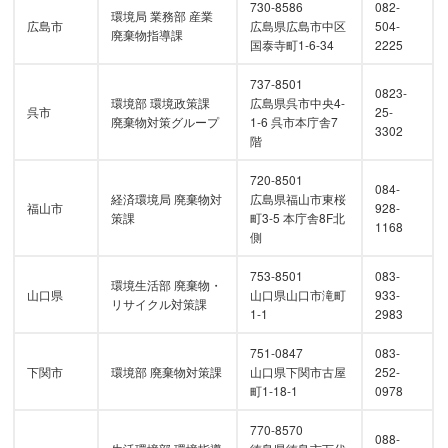
730-8586
082-
環境局 業務部 産業
広島市
広島県広島市中区
504-
廃棄物指導課
国泰寺町1-6-34
2225
737-8501
0823-
環境部 環境政策課
広島県呉市中央4-
呉市
25-
廃棄物対策グループ
1-6 呉市本庁舎7
3302
階
720-8501
084-
経済環境局 廃棄物対
広島県福山市東桜
福山市
928-
策課
町3-5 本庁舎8F北
1168
側
753-8501
083-
環境生活部 廃棄物・
山口県
山口県山口市滝町
933-
リサイクル対策課
1-1
2983
751-0847
083-
下関市
環境部 廃棄物対策課
山口県下関市古屋
252-
町1-18-1
0978
770-8570
088-