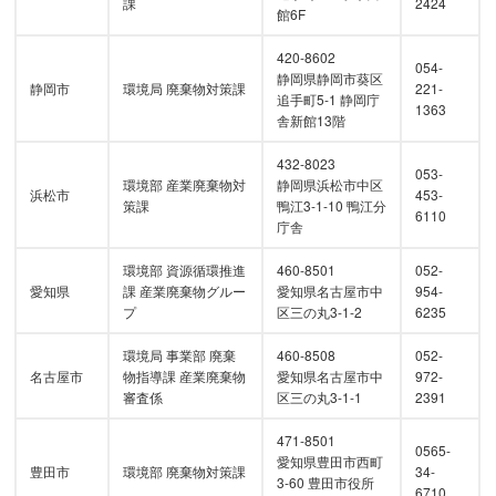
課
2424
館6F
420-8602
054-
静岡県静岡市葵区
静岡市
環境局 廃棄物対策課
221-
追手町5-1 静岡庁
1363
舎新館13階
432-8023
053-
環境部 産業廃棄物対
静岡県浜松市中区
浜松市
453-
策課
鴨江3-1-10 鴨江分
6110
庁舎
環境部 資源循環推進
460-8501
052-
愛知県
課 産業廃棄物グルー
愛知県名古屋市中
954-
プ
区三の丸3-1-2
6235
環境局 事業部 廃棄
460-8508
052-
名古屋市
物指導課 産業廃棄物
愛知県名古屋市中
972-
審査係
区三の丸3-1-1
2391
471-8501
0565-
愛知県豊田市西町
豊田市
環境部 廃棄物対策課
34-
3-60 豊田市役所
6710