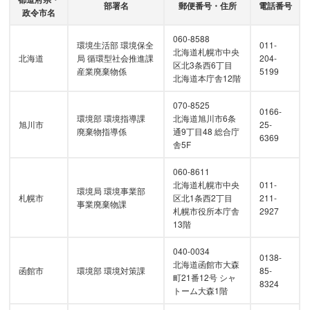
部署名
郵便番号・住所
電話番号
政令市名
060-8588
環境生活部 環境保全
011-
北海道札幌市中央
北海道
局 循環型社会推進課
204-
区北3条西6丁目
産業廃棄物係
5199
北海道本庁舎12階
070-8525
0166-
環境部 環境指導課
北海道旭川市6条
旭川市
25-
廃棄物指導係
通9丁目48 総合庁
6369
舎5F
060-8611
北海道札幌市中央
011-
環境局 環境事業部
札幌市
区北1条西2丁目
211-
事業廃棄物課
札幌市役所本庁舎
2927
13階
040-0034
0138-
北海道函館市大森
函館市
環境部 環境対策課
85-
町21番12号 シャ
8324
トーム大森1階