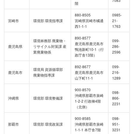
7083
階
880-8505
0985-
宮崎市
環境部 環境指導課
宮崎県宮崎市橘通
21-
西1-1-1
1763
890-8577
環境林務部 廃棄物・
099-
鹿児島県鹿児島市
鹿児島県
リサイクル対策課 産
286-
鴨池新町10-1（行
業廃棄物係
2596
政庁舎13階）
892-8677
099-
環境局 資源循環部
鹿児島市
鹿児島県鹿児島市
216-
廃棄物指導課
山下町11-1
1289
900-8570
098-
沖縄県那覇市泉崎
沖縄県
環境部 環境整備課
866-
1-2-2 行政棟4階
2231
（北側）
900-8585
098-
那覇市
環境部 環境政策課
沖縄県那覇市泉崎
951-
1-1-1 本庁舎7階
3231