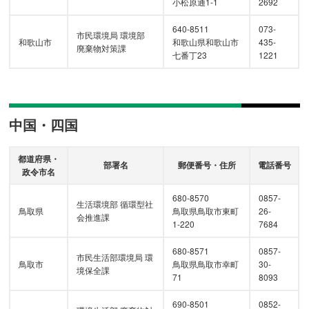
小松原通1-1
2692
640-8511
073-
市民環境局 環境部
和歌山市
和歌山県和歌山市
435-
廃棄物対策課
七番丁23
1221
中国・四国
都道府県・
部署名
郵便番号・住所
電話番号
政令市名
680-8570
0857-
生活環境部 循環型社
鳥取県
鳥取県鳥取市東町
26-
会推進課
1-220
7684
680-8571
0857-
市民生活部環境局 環
鳥取市
鳥取県鳥取市幸町
30-
境保全課
71
8093
690-8501
0852-