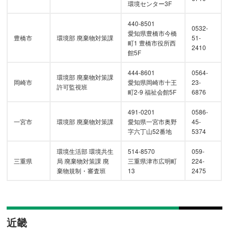
環境センター3F
440-8501
0532-
愛知県豊橋市今橋
豊橋市
環境部 廃棄物対策課
51-
町1 豊橋市役所西
2410
館5F
444-8601
0564-
環境部 廃棄物対策課
岡崎市
愛知県岡崎市十王
23-
許可監視班
町2-9 福祉会館5F
6876
491-0201
0586-
一宮市
環境部 廃棄物対策課
愛知県一宮市奥野
45-
字六丁山52番地
5374
環境生活部 環境共生
514-8570
059-
三重県
局 廃棄物対策課 廃
三重県津市広明町
224-
棄物規制・審査班
13
2475
近畿