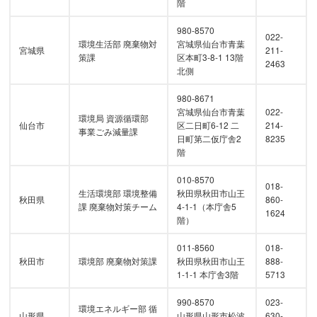
階
980-8570
022-
環境生活部 廃棄物対
宮城県仙台市青葉
宮城県
211-
策課
区本町3-8-1 13階
2463
北側
980-8671
宮城県仙台市青葉
022-
環境局 資源循環部
仙台市
区二日町6-12 二
214-
事業ごみ減量課
日町第二仮庁舎2
8235
階
010-8570
018-
生活環境部 環境整備
秋田県秋田市山王
秋田県
860-
課 廃棄物対策チーム
4-1-1（本庁舎5
1624
階）
011-8560
018-
秋田市
環境部 廃棄物対策課
秋田県秋田市山王
888-
1-1-1 本庁舎3階
5713
990-8570
023-
環境エネルギー部 循
山形県
山形県山形市松波
630-