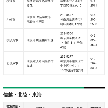
横浜市
棄物対策課 処理業指
横浜市中区本町6
671-
導係
丁目50番地の10
2511
210-8577
044-
環境局 生活環境部
川崎市
神奈川県川崎市川
200-
廃棄物指導課
崎区宮本町1番地
2593
238-8550
046-
神奈川県横須賀市
横須賀市
環境部 廃棄物対策課
822-
小川町11（1号館
8523
4階）
252-5277
042-
環境経済局 廃棄物指
神奈川県相模原市
相模原市
769-
導課
中央区中央2-11-
8335
15 市役所本館6階
信越・北陸・東海
都道府県・