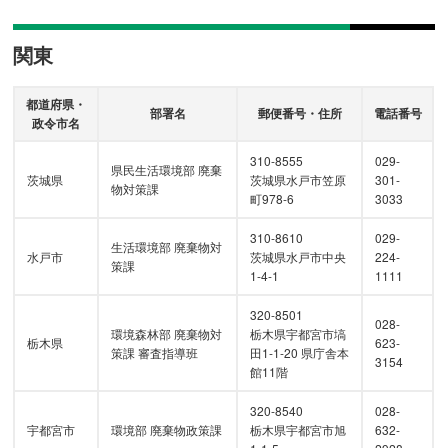
関東
都道府県・
部署名
郵便番号・住所
電話番号
政令市名
310-8555
029-
県民生活環境部 廃棄
茨城県
茨城県水戸市笠原
301-
物対策課
町978-6
3033
310-8610
029-
生活環境部 廃棄物対
水戸市
茨城県水戸市中央
224-
策課
1-4-1
1111
320-8501
028-
環境森林部 廃棄物対
栃木県宇都宮市塙
栃木県
623-
策課 審査指導班
田1-1-20 県庁舎本
3154
館11階
320-8540
028-
宇都宮市
環境部 廃棄物政策課
栃木県宇都宮市旭
632-