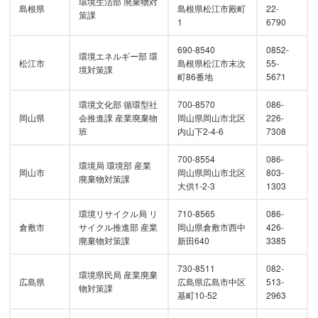
環境生活部 廃棄物対
島根県
島根県松江市殿町
22-
策課
1
6790
690-8540
0852-
環境エネルギー部 環
松江市
島根県松江市末次
55-
境対策課
町86番地
5671
環境文化部 循環型社
700-8570
086-
岡山県
会推進課 産業廃棄物
岡山県岡山市北区
226-
班
内山下2-4-6
7308
700-8554
086-
環境局 環境部 産業
岡山市
岡山県岡山市北区
803-
廃棄物対策課
大供1-2-3
1303
環境リサイクル局 リ
710-8565
086-
倉敷市
サイクル推進部 産業
岡山県倉敷市西中
426-
廃棄物対策課
新田640
3385
730-8511
082-
環境県民局 産業廃棄
広島県
広島県広島市中区
513-
物対策課
基町10-52
2963