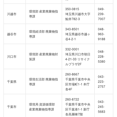
350-0815
049-
環境部 産業廃棄物指
川越市
埼玉県川越市大字
239-
導課
鯨井782-3
7007
343-8501
048-
環境経済部 廃棄物指
越谷市
埼玉県越谷市越ヶ
963-
導課
谷4-2-1
9188
332-0001
048-
環境部 産業廃棄物対
埼玉県川口市朝日
川口市
228-
策課
4-21-33 リサイク
5380
ルプラザ2F
260-8667
043-
環境生活部 廃棄物指
千葉県千葉市中央
千葉県
223-
導課
区市場町1-1 本庁
2757
舎4F
260-8722
043-
環境局 資源循環部
千葉県千葉市中央
千葉市
245-
産業廃棄物指導課
区千葉港1-1 新庁
5683
舎高層棟7階