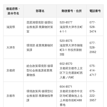
都道府県・
部署名
郵便番号・住所
電話番号
政令市名
琵琶湖環境部 循環社
520-8577
077-
滋賀県
会推進課 廃棄物対策
滋賀県大津市京町
528-
室
4-1-1
3474
520-8575
077-
環境部 産業廃棄物対
滋賀県大津市御陵
大津市
528-
策課
町3-1 市役所新館
2062
3階
602-8570
総合政策環境部 循環
075-
京都府京都市上京
京都府
型社会推進課産業廃
414-
区下立売通新町西
棄物係
4717
入薮ノ内町
604-8571
環境政策局 循環型社
京都府京都市中京
075-
京都市
会推進部 廃棄物指導
区寺町通御池上る
222-
課
上本能寺前町488
3957
番地