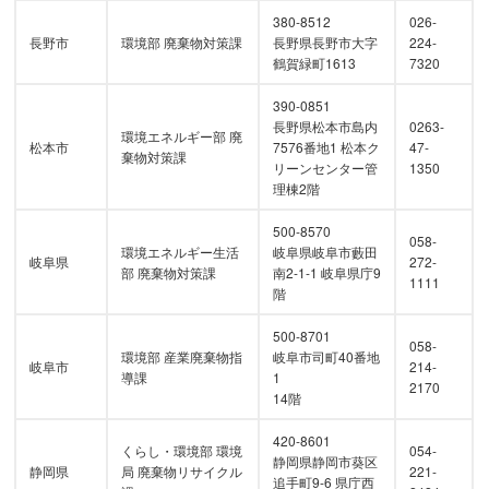
380-8512
026-
長野市
環境部 廃棄物対策課
長野県長野市大字
224-
鶴賀緑町1613
7320
390-0851
長野県松本市島内
0263-
環境エネルギー部 廃
松本市
7576番地1 松本ク
47-
棄物対策課
リーンセンター管
1350
理棟2階
500-8570
058-
環境エネルギー生活
岐阜県岐阜市藪田
岐阜県
272-
部 廃棄物対策課
南2-1-1 岐阜県庁9
1111
階
500-8701
058-
環境部 産業廃棄物指
岐阜市司町40番地
岐阜市
214-
導課
1
2170
14階
420-8601
くらし・環境部 環境
054-
静岡県静岡市葵区
静岡県
局 廃棄物リサイクル
221-
追手町9-6 県庁西