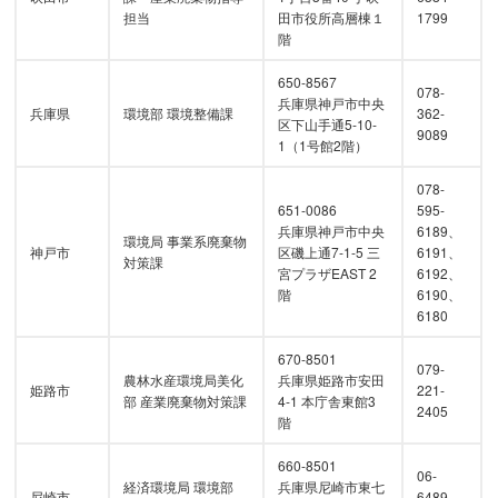
担当
田市役所高層棟１
1799
階
650-8567
078-
兵庫県神戸市中央
兵庫県
環境部 環境整備課
362-
区下山手通5-10-
9089
1（1号館2階）
078-
651-0086
595-
兵庫県神戸市中央
6189、
環境局 事業系廃棄物
神戸市
区磯上通7-1-5 三
6191、
対策課
宮プラザEAST 2
6192、
階
6190、
6180
670-8501
079-
農林水産環境局美化
兵庫県姫路市安田
姫路市
221-
部 産業廃棄物対策課
4-1 本庁舎東館3
2405
階
660-8501
06-
経済環境局 環境部
兵庫県尼崎市東七
尼崎市
6489-