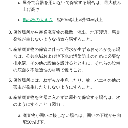
屋外で容器を用いないで保管する場合は、最大積み
上げ高さ
掲示板の大きさ
縦60㎝以上×横60㎝以上
保管場所から産業廃棄物の飛散、流出、地下浸透、悪臭
発散が生じないような措置を講ずること。
産業廃棄物の保管に伴って汚水が生ずるおそれがある場
合は、公共水域および地下水の汚染防止のために必要な
排水溝、その他の設備を設けるとともに、それらの設備
の底面を不浸透性の材料で覆うこと。
保管場所には、ねずみが生息したり、蚊、ハエその他の
害虫が発生したりしないようにすること。
産業廃棄物を容器に入れずに屋外で保管する場合は、次
のようにすること（図1）。
廃棄物が囲いに接しない場合は、囲いの下端から勾
配50%以下。