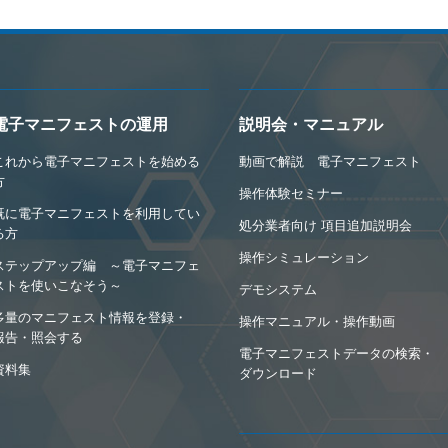
電子マニフェストの運用
説明会・マニュアル
これから電子マニフェストを始める
動画で解説 電子マニフェスト
方
操作体験セミナー
既に電子マニフェストを利用してい
処分業者向け 項目追加説明会
る方
操作シミュレーション
ステップアップ編 ～電子マニフェ
ストを使いこなそう～
デモシステム
多量のマニフェスト情報を登録・
操作マニュアル・操作動画
報告・照会する
電子マニフェストデータの検索・
資料集
ダウンロード