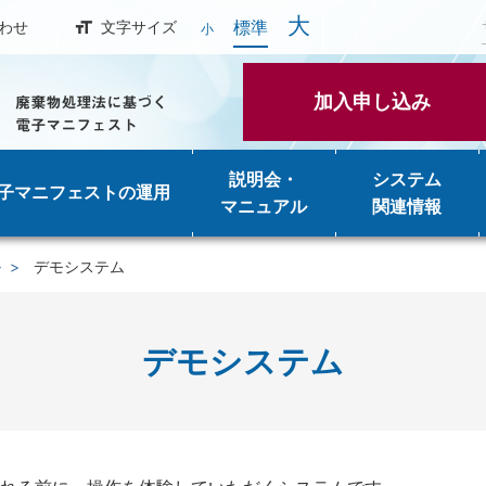
大
標準
わせ
文字サイズ
小
加入申し込み
説明会・
システム
子マニフェストの運用
マニュアル
関連情報
ル
デモシステム
デモシステム