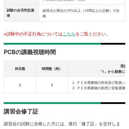
試験の合否判定基
総得点が満点の75%以上（15問以上の正解）で合
準
格
※試験中の不正行為については
こちら
をご覧ください。
PCBの講義視聴時間
受講
科目数
時間数（時）
「1」から順番に
１ ＰＣＢ廃棄物の性状及び取扱い（
2
5
２ ＰＣＢ廃棄物の処理と収集運搬
講習会修了証
講習会の試験に合格した方には、後日「修了証」を交付しま