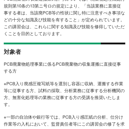
規則第10条の13第ニ号ロの規定により、「当該業務に直接従
事する者は、当該廃PCB等の性状に関し特に注意すべき事項な
どの十分な知識及び技能を有すること」が定められています。
この講習会は、これらに関する知識及び技能を修得していただ
くことを目的としております。
対象者
PCB廃棄物処理事業に係るPCB廃棄物の収集運搬に直接従事
する方
※PCB入り廃感圧複写紙等を選別し容器に収納、運搬する作業
等に従事する方、試料の採取、分析業務に従事する分析機関の
方、無害化処理等の業務に従事する方の受講を推奨いたしま
す。
※一部の自治体や銀行等では、PCB入り感圧紙の分析、仕分け
作業等の入札において、監督責任者等にこの講習会の修了を求