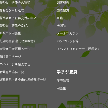
講習会・研修会の種類
調査報告
講習会を申し込む
国際協力
講習会修了証再交付の申込
書籍
講習会・研修会Q&A
機関誌
テキスト用語集
メールマガジン
安全衛生管理（映像教材）
パンフレット等
特責修了者専用ページ
イベント（セミナー、展示会）
講師専用ページ
マイページを確認する
学ぼう!産廃
都道府県協会一覧
都道府県・政令市の所轄部署一覧
産廃知識
用語集