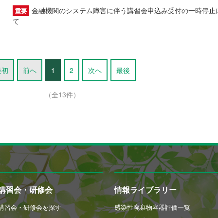
金融機関のシステム障害に伴う講習会申込み受付の一時停止
重要
て
最初
前へ
1
2
次へ
最後
（全13件）
講習会・研修会
情報ライブラリー
講習会・研修会を探す
感染性廃棄物容器評価一覧