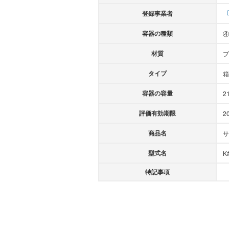
登録事業者
容器の種類
④
材質
プ
タイプ
箱
容器の容量
2
評価有効期限
2
商品名
サ
型式名
K
特記事項