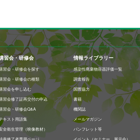
講習会・研修会
情報ライブラリー
講習会・研修会を探す
感染性廃棄物容器評価一覧
講習会・研修会の種類
調査報告
講習会を申し込む
国際協力
講習会修了証再交付の申込
書籍
講習会・研修会Q&A
機関誌
テキスト用語集
メールマガジン
安全衛生管理（映像教材）
パンフレット等
特責修了者専用ページ
イベント（セミナー、展示会）