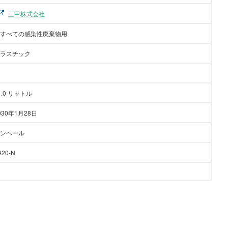
三甲株式会社
すべての感染性廃棄物用
ラスチック
1.0 リットル
030年1月28日
ンペール
#20-N