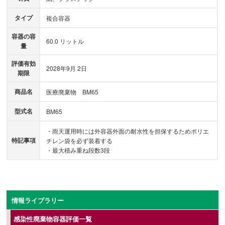
タイプ
複合容器
容器の容
60.0 リットル
量
評価有効
2028年9月 2日
期限
商品名
医療廃棄物 BM65
型式名
BM65
・雨天運用時には外容器外面の耐水性を担保するためポリエ
特記事項
チレン袋を必ず装着する
・最大積み重ね段数3段
情報ライブラリー
感染性廃棄物容器評価一覧