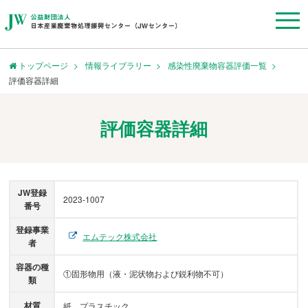
トップページ
情報ライブラリー
感染性廃棄物容器評価一覧
評価容器詳細
評価容器詳細
JW登録
2023‐1007
番号
登録事業
エムテック株式会社
者
容器の種
①固形物用（液・泥状物および鋭利物不可）
類
材質
紙、プラスチック