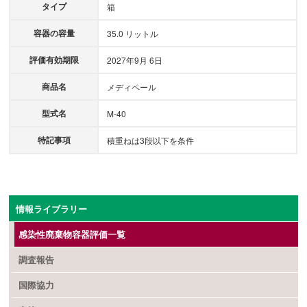
タイプ
箱
容器の容量
35.0 リットル
評価有効期限
2027年9月 6日
商品名
メディペール
型式名
M-40
特記事項
積重ねは3段以下を条件
情報ライブラリー
感染性廃棄物容器評価一覧
調査報告
国際協力