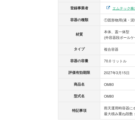
登録事業者
エムテック株
容器の種類
①固形物用(液・泥
本体、蓋一体型
材質
(外容器段ボールケ
タイプ
複合容器
容器の容量
70.0 リットル
評価有効期限
2027年3月15日
商品名
OM80
型式名
OM80
雨天運用時容器に
特記事項
最大積み重ね段数