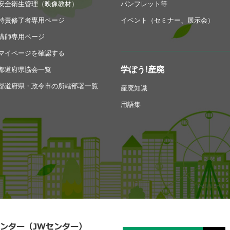
安全衛生管理（映像教材）
パンフレット等
特責修了者専用ページ
イベント（セミナー、展示会）
講師専用ページ
マイページを確認する
学ぼう!産廃
都道府県協会一覧
都道府県・政令市の所轄部署一覧
産廃知識
用語集