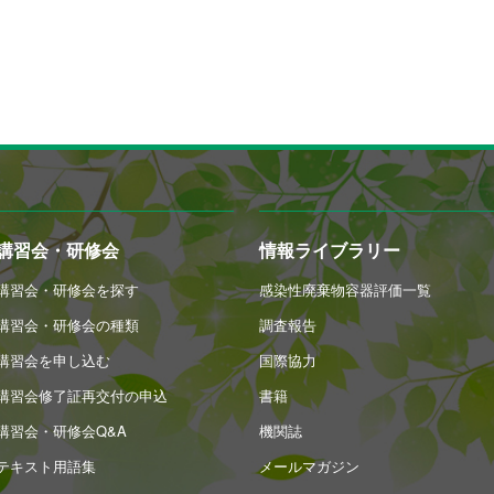
講習会・研修会
情報ライブラリー
講習会・研修会を探す
感染性廃棄物容器評価一覧
講習会・研修会の種類
調査報告
講習会を申し込む
国際協力
講習会修了証再交付の申込
書籍
講習会・研修会Q&A
機関誌
テキスト用語集
メールマガジン