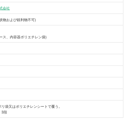
式会社
状物および鋭利物不可)
ース、内容器ポリエチレン袋)
ポリ袋又はポリエチレンシートで覆う。
：3段