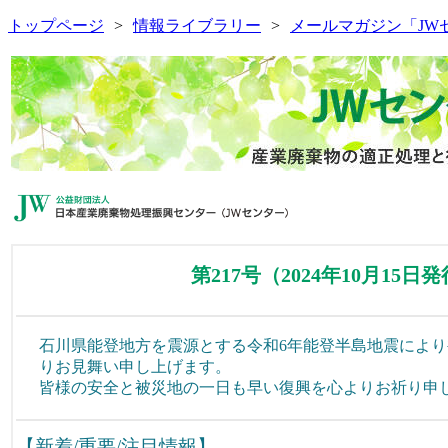
トップページ
情報ライブラリー
メールマガジン「JW
第217号（2024年10月15日
石川県能登地方を震源とする令和6年能登半島地震によ
りお見舞い申し上げます。
皆様の安全と被災地の一日も早い復興を心よりお祈り申
【新着/重要/注目情報】