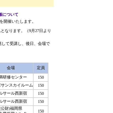
催について
会を開催いたします。
となります。（9月27日より
聴して受講し、後日、会場で
会場
定員
満研修センター
150
屋サンスカイルーム
150
ルサール西新宿
150
ルサール西新宿
150
(公財)福岡県
150