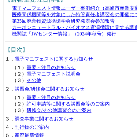
電子マニフェスト情報ユーザー事例紹介（高崎市産業廃
医療関係機関等を対象にした特管責任者講習会の開催に
第35回廃棄物資源循環学会研究発表会参加報告
カーボンニュートラル・バイオマス資源循環に関する調
機関誌「JWセンター情報」（2024年秋号）発行
【目次】
１．
電子マニフェストに関するお知らせ
（１）
重要・注目のお知らせ
（２）
電子マニフェスト説明会
（３）
その他
２．
講習会/研修会に関するお知らせ
（１）
重要・注目のお知らせ
（２）
許可申請等に関する講習会等のご案内
（３）
研修会/その他講習会のご案内
３．
調査事業に関するお知らせ
４．
刊行物のご案内
５．
産廃最新情報