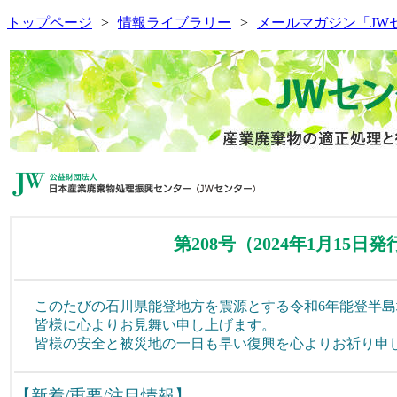
トップページ
情報ライブラリー
メールマガジン「JW
第208号（2024年1月15日発
このたびの石川県能登地方を震源とする令和6年能登半
皆様に心よりお見舞い申し上げます。
皆様の安全と被災地の一日も早い復興を心よりお祈り申
【新着/重要/注目情報】