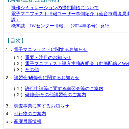
操作シミュレーションの提供開始について
電子マニフェスト情報ユーザー事例紹介（仙台市環境局
課）
機関誌「JWセンター情報」（2024年冬号）発行
【目次】
１．
電子マニフェストに関するお知らせ
（１）
重要・注目のお知らせ
（２）
電子マニフェスト導入実務説明会（動画配信／We
（３）
その他
２．
講習会/研修会に関するお知らせ
（１）
許可申請等に関する講習会等のご案内
（２）
研修会/その他講習会のご案内
３．
調査事業に関するお知らせ
４．
刊行物のご案内
５．
産廃最新情報