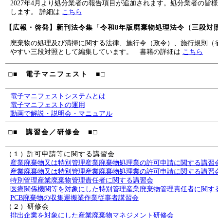
2027年4月より処分業者の報告項目が追加されます。処分業者の皆
します。 詳細は
こちら
【広報・啓発】新刊法令集「令和8年版廃棄物処理法令（三段対照
廃棄物の処理及び清掃に関する法律、施行令（政令）、施行規則（
やすい三段対照として編集しています。 書籍の詳細は
こちら
□■ 電子マニフェスト ■□
電子マニフェストシステムとは
電子マニフェストの運用
動画で解説・説明会・マニュアル
□■ 講習会／研修会 ■□
（１）許可申請等に関する講習会
産業廃棄物又は特別管理産業廃棄物処理業の許可申請に関する講習
産業廃棄物又は特別管理産業廃棄物処理業の許可申請に関する講習
特別管理産業廃棄物管理責任者に関する講習会
医療関係機関等を対象にした特別管理産業廃棄物管理責任者に関す
PCB廃棄物の収集運搬業作業従事者講習会
（２）研修会
排出企業を対象にした産業廃棄物マネジメント研修会