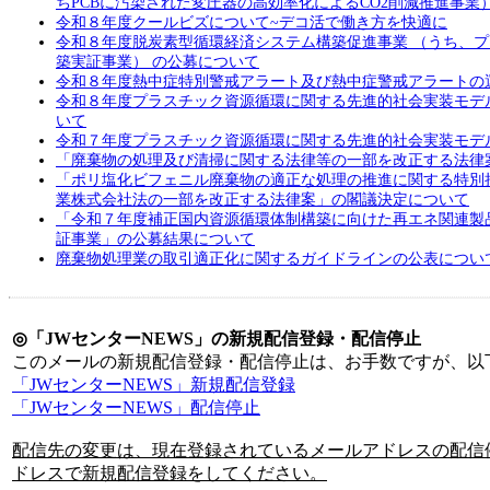
ちPCBに汚染された変圧器の高効率化によるCO2削減推進事業
令和８年度クールビズについて~デコ活で働き方を快適に
令和８年度脱炭素型循環経済システム構築促進事業 （うち、
築実証事業） の公募について
令和８年度熱中症特別警戒アラート及び熱中症警戒アラートの
令和８年度プラスチック資源循環に関する先進的社会実装モデ
いて
令和７年度プラスチック資源循環に関する先進的社会実装モデ
「廃棄物の処理及び清掃に関する法律等の一部を改正する法律
「ポリ塩化ビフェニル廃棄物の適正な処理の推進に関する特別
業株式会社法の一部を改正する法律案」の閣議決定について
「令和７年度補正国内資源循環体制構築に向けた再エネ関連製
証事業」の公募結果について
廃棄物処理業の取引適正化に関するガイドラインの公表につい
◎「JWセンターNEWS」の新規配信登録・配信停止
このメールの新規配信登録・配信停止は、お手数ですが、以
「JWセンターNEWS」新規配信登録
「JWセンターNEWS」配信停止
配信先の変更は、現在登録されているメールアドレスの配信
ドレスで新規配信登録をしてください。