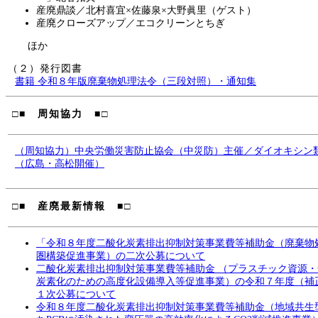
産廃鼎談／北村喜宜×佐藤泉×大野眞里（ゲスト）
産廃クローズアップ／エコクリーンとちぎ
ほか
（２）発行図書
書籍 令和８年版廃棄物処理法令（三段対照）・通知集
□■ 周知協力 ■□
（周知協力）中央労働災害防止協会（中災防）主催／ダイオキシン
（広島・高松開催）
□■ 産廃最新情報 ■□
「令和８年度二酸化炭素排出抑制対策事業費等補助金（廃棄物
圏構築促進事業）の二次公募について
二酸化炭素排出抑制対策事業費等補助金 （プラスチック資源
炭素化のための高度化設備導入等促進事業）の令和７年度（補
１次公募について
令和８年度二酸化炭素排出抑制対策事業費等補助金（地域共生