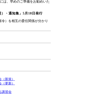
様には、早めのご準備をお勧めいた
）・通知集」5月18日発行
省令）を相互の委任関係が分かり
会（新規）
会（更新）
る講習会