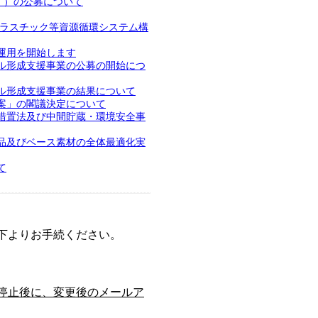
））の公募について
プラスチック等資源循環システム構
運用を開始します
ル形成支援事業の公募の開始につ
ル形成支援事業の結果について
案」の閣議決定について
措置法及び中間貯蔵・環境安全事
品及びベース素材の全体最適化実
て
下よりお手続ください。
停止後に、変更後のメールア