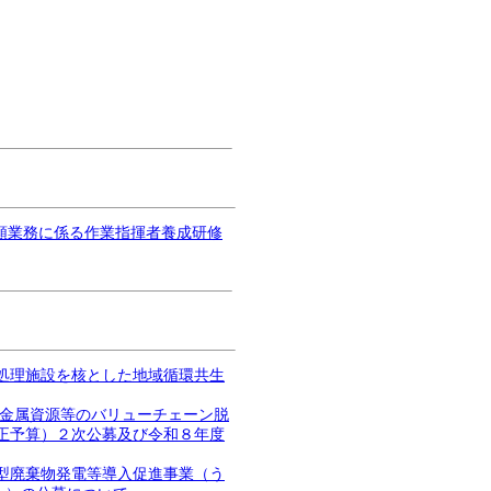
類業務に係る作業指揮者養成研修
処理施設を核とした地域循環共生
・金属資源等のバリューチェーン脱
正予算）２次公募及び令和８年度
型廃棄物発電等導入促進事業（う