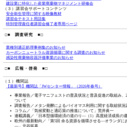
建設業に特化した産業廃棄物マネジメント研修会
（３）講習会サポートコンテンツ
安全衛生管理に関する映像教材
講習会テキスト用語集
特別管理責任者講習会修了者専用ページ
□■ 調査研究 ■□
業種別適正処理事例集のお知らせ
カーボンニュートラル資源循環に関する調査のお知らせ
感染性廃棄物容器評価事業のお知らせ
□■ 広報・啓発 ■□
（１）機関誌
【最新号】機関誌「JWセンター情報」（2026年春号）
事業報告／電子マニフェストの普及状況と普及促進の取組み、2
ついて
調査報告／メタン発酵によるバイオマス利用に関する取組状況
コラム／「気候変動と適応策の推進について」荒井眞一
連載講義／「日本型循環経済の道のり―（1）高度経済成長の
欧州の最新動向／「第5回 余る資源を循環させる―オランダに
―」北谷拓真