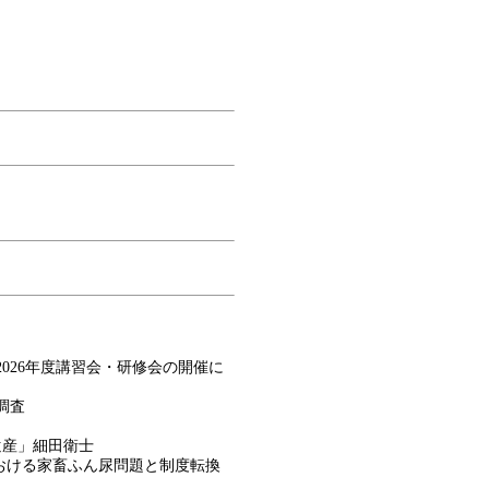
026年度講習会・研修会の開催に
調査
遺産」細田衛士
おける家畜ふん尿問題と制度転換